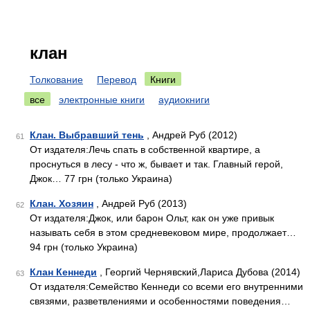
клан
Толкование
Перевод
Книги
все
электронные книги
аудиокниги
Клан. Выбравший тень
, Андрей Руб (2012)
61
От издателя:Лечь спать в собственной квартире, а
проснуться в лесу - что ж, бывает и так. Главный герой,
Джок… 77 грн (только Украина)
Клан. Хозяин
, Андрей Руб (2013)
62
От издателя:Джок, или барон Ольт, как он уже привык
называть себя в этом средневековом мире, продолжает…
94 грн (только Украина)
Клан Кеннеди
, Георгий Чернявский,Лариса Дубова (2014)
63
От издателя:Семейство Кеннеди со всеми его внутренними
связями, разветвлениями и особенностями поведения…