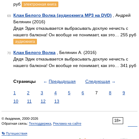
руб
электронная книга
Клан Белого Волка (аудиокнига MP3 на DVD)
, Андрей
69
Белянин (2016)
Дядя Эдик отказывается выбрасывать дохлую нечисть с
нашего балкона! Он вообще не понимает, как это… 255 руб
аудиокнига
Клан Белого Волка
, Белянин А. (2016)
70
Дядя Эдик отказывается выбрасывать дохлую нечисть с
нашего балкона! Он вообще не понимает, как это… 341 руб
Страницы
←
Предыдущая
Следующая
→
1
2
3
4
5
6
7
8
9
10
11
12
13
© Академик, 2000-2026
18+
Обратная связь:
Техподдержка
,
Реклама на сайте
👣 Путешествия